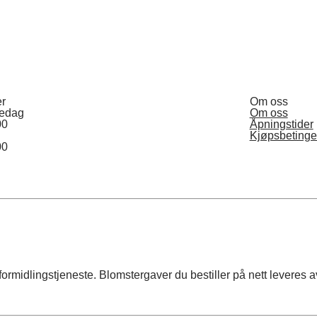
er
Om oss
redag
Om oss
00
Åpningstider
Kjøpsbetinge
00
rmidlingstjeneste. Blomstergaver du bestiller på nett leveres av