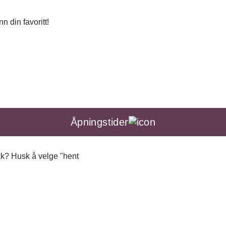
n din favoritt!
Åpningstider
ikk? Husk å velge "hent