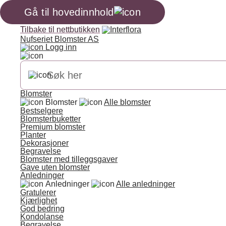
Gå til hovedinnhold
Tilbake til nettbutikken
Nufseriet Blomster AS
Logg inn
Blomster
Blomster
Alle blomster
Bestselgere
Blomsterbuketter
Premium blomster
Planter
Dekorasjoner
Begravelse
Blomster med tilleggsgaver
Gave uten blomster
Anledninger
Anledninger
Alle anledninger
Gratulerer
Kjærlighet
God bedring
Kondolanse
Begravelse