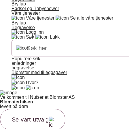
Bryllup
Fødsel og Babyshower
Våre tjenester
Våre tjenester
Se alle våre tjenester
Bryllup
Begravelse
Logg inn
Søk
Lukk
Populære søk
anledninger
begravelse
Blomster med tilleggsgaver
Hvor?
Velkommen til Nufseriet Blomster AS
Blomsterhilsen
levert på døra
Se vårt utvalg