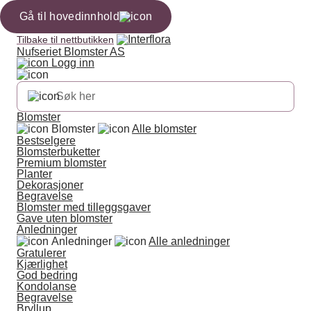
Gå til hovedinnhold
Tilbake til nettbutikken
Nufseriet Blomster AS
Logg inn
Blomster
Blomster
Alle blomster
Bestselgere
Blomsterbuketter
Premium blomster
Planter
Dekorasjoner
Begravelse
Blomster med tilleggsgaver
Gave uten blomster
Anledninger
Anledninger
Alle anledninger
Gratulerer
Kjærlighet
God bedring
Kondolanse
Begravelse
Bryllup