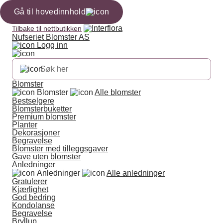
Gå til hovedinnhold
Tilbake til nettbutikken
Nufseriet Blomster AS
Logg inn
Blomster
Blomster
Alle blomster
Bestselgere
Blomsterbuketter
Premium blomster
Planter
Dekorasjoner
Begravelse
Blomster med tilleggsgaver
Gave uten blomster
Anledninger
Anledninger
Alle anledninger
Gratulerer
Kjærlighet
God bedring
Kondolanse
Begravelse
Bryllup