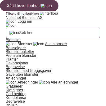
Gå til hovedinnhold
Tilbake til nettbutikken
Nufseriet Blomster AS
Logg inn
Blomster
Blomster
Alle blomster
Bestselgere
Blomsterbuketter
Premium blomster
Planter
Dekorasjoner
Begravelse
Blomster med tilleggsgaver
Gave uten blomster
Anledninger
Anledninger
Alle anledninger
Gratulerer
Kjærlighet
God bedring
Kondolanse
Begravelse
Bryllup