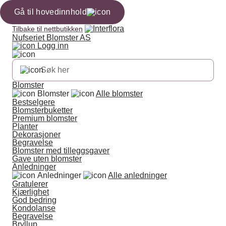
Gå til hovedinnhold
Tilbake til nettbutikken
Nufseriet Blomster AS
Logg inn
Blomster
Blomster
Alle blomster
Bestselgere
Blomsterbuketter
Premium blomster
Planter
Dekorasjoner
Begravelse
Blomster med tilleggsgaver
Gave uten blomster
Anledninger
Anledninger
Alle anledninger
Gratulerer
Kjærlighet
God bedring
Kondolanse
Begravelse
Bryllup