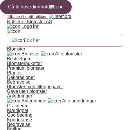
Gå til hovedinnhold
Tilbake til nettbutikken
Nufseriet Blomster AS
Logg inn
Blomster
Blomster
Alle blomster
Bestselgere
Blomsterbuketter
Premium blomster
Planter
Dekorasjoner
Begravelse
Blomster med tilleggsgaver
Gave uten blomster
Anledninger
Anledninger
Alle anledninger
Gratulerer
Kjærlighet
God bedring
Kondolanse
Begravelse
Bryllup