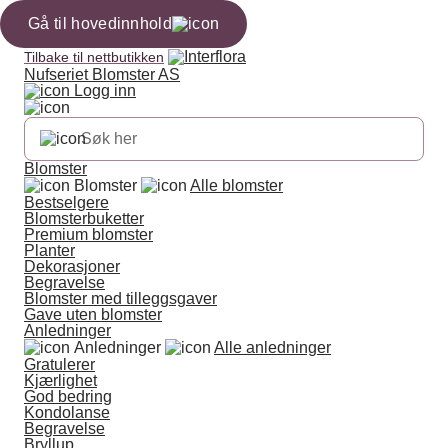
Gå til hovedinnhold
Tilbake til nettbutikken
Nufseriet Blomster AS
Logg inn
Blomster
Blomster
Alle blomster
Bestselgere
Blomsterbuketter
Premium blomster
Planter
Dekorasjoner
Begravelse
Blomster med tilleggsgaver
Gave uten blomster
Anledninger
Anledninger
Alle anledninger
Gratulerer
Kjærlighet
God bedring
Kondolanse
Begravelse
Bryllup