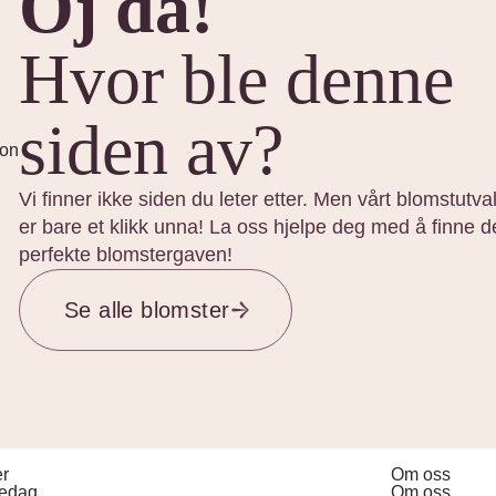
Oj da!
Hvor ble denne
siden av?
Vi finner ikke siden du leter etter. Men vårt blomstutva
er bare et klikk unna! La oss hjelpe deg med å finne 
perfekte blomstergaven!
Se alle blomster
er
Om oss
redag
Om oss