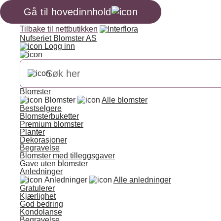
Gå til hovedinnhold
Tilbake til nettbutikken
Nufseriet Blomster AS
Logg inn
Blomster
Blomster
Alle blomster
Bestselgere
Blomsterbuketter
Premium blomster
Planter
Dekorasjoner
Begravelse
Blomster med tilleggsgaver
Gave uten blomster
Anledninger
Anledninger
Alle anledninger
Gratulerer
Kjærlighet
God bedring
Kondolanse
Begravelse