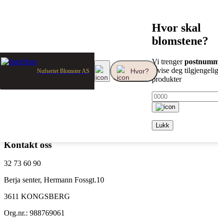
Hvor skal
404 / Siden finnes ikke
blomstene?
Oj da!
Hvor ble denne siden av?
Vi trenger
postnumm
å vise deg tilgjengeli
Hvor?
Nufseriet Blomster AS
produkter
Vi finner ikke siden du leter etter. Men vårt blomstutvalg er bare et
klikk unna! La oss hjelpe deg med å finne den perfekte
blomstergaven!
Se alle blomster
Lukk
Kontakt oss
32 73 60 90
Berja senter, Hermann Fossgt.10
3611 KONGSBERG
Org.nr.: 988769061