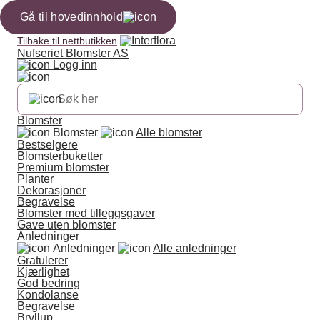
Gå til hovedinnhold
Tilbake til nettbutikken
Nufseriet Blomster AS
Logg inn
Blomster
Blomster
Alle blomster
Bestselgere
Blomsterbuketter
Premium blomster
Planter
Dekorasjoner
Begravelse
Blomster med tilleggsgaver
Gave uten blomster
Anledninger
Anledninger
Alle anledninger
Gratulerer
Kjærlighet
God bedring
Kondolanse
Begravelse
Bryllup