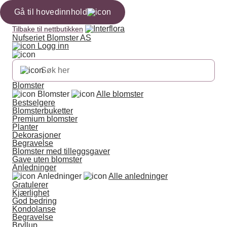
Gå til hovedinnhold
Tilbake til nettbutikken
Nufseriet Blomster AS
Logg inn
Blomster
Blomster
Alle blomster
Bestselgere
Blomsterbuketter
Premium blomster
Planter
Dekorasjoner
Begravelse
Blomster med tilleggsgaver
Gave uten blomster
Anledninger
Anledninger
Alle anledninger
Gratulerer
Kjærlighet
God bedring
Kondolanse
Begravelse
Bryllup