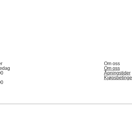
er
Om oss
redag
Om oss
00
Åpningstider
Kjøpsbetinge
00