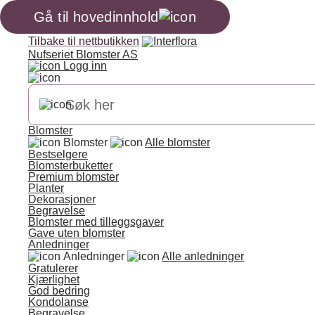
Gå til hovedinnhold
Tilbake til nettbutikken
Nufseriet Blomster AS
Logg inn
Blomster
Blomster
Alle blomster
Bestselgere
Blomsterbuketter
Premium blomster
Planter
Dekorasjoner
Begravelse
Blomster med tilleggsgaver
Gave uten blomster
Anledninger
Anledninger
Alle anledninger
Gratulerer
Kjærlighet
God bedring
Kondolanse
Begravelse