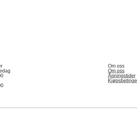
er
Om oss
redag
Om oss
00
Åpningstider
Kjøpsbetinge
00