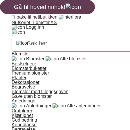
Gå til hovedinnhold
Tilbake til nettbutikken
Nufseriet Blomster AS
Logg inn
Blomster
Blomster
Alle blomster
Bestselgere
Blomsterbuketter
Premium blomster
Planter
Dekorasjoner
Begravelse
Blomster med tilleggsgaver
Gave uten blomster
Anledninger
Anledninger
Alle anledninger
Gratulerer
Kjærlighet
God bedring
Kondolanse
Begravelse