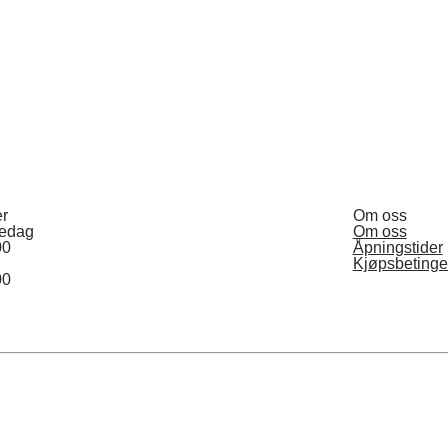
er
Om oss
redag
Om oss
00
Åpningstider
Kjøpsbetinge
00