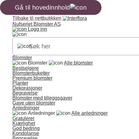
Gå til hovedinnhold
Tilbake til nettbutikken
Nufseriet Blomster AS
Logg inn
Blomster
Blomster
Alle blomster
Bestselgere
Blomsterbuketter
Premium blomster
Planter
Dekorasjoner
Begravelse
Blomster med tilleggsgaver
Gave uten blomster
Anledninger
Anledninger
Alle anledninger
Gratulerer
Kjærlighet
God bedring
Kondolanse
Begravelse