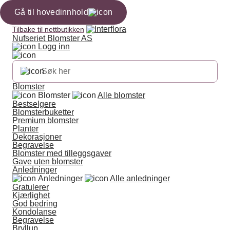
Gå til hovedinnhold
Tilbake til nettbutikken
Nufseriet Blomster AS
Logg inn
Blomster
Blomster
Alle blomster
Bestselgere
Blomsterbuketter
Premium blomster
Planter
Dekorasjoner
Begravelse
Blomster med tilleggsgaver
Gave uten blomster
Anledninger
Anledninger
Alle anledninger
Gratulerer
Kjærlighet
God bedring
Kondolanse
Begravelse
Bryllup