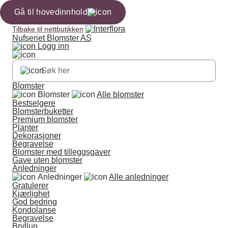
Gå til hovedinnhold
Tilbake til nettbutikken
Nufseriet Blomster AS
Logg inn
Blomster
Blomster
Alle blomster
Bestselgere
Blomsterbuketter
Premium blomster
Planter
Dekorasjoner
Begravelse
Blomster med tilleggsgaver
Gave uten blomster
Anledninger
Anledninger
Alle anledninger
Gratulerer
Kjærlighet
God bedring
Kondolanse
Begravelse
Bryllup