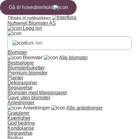
Gå til hovedinnhold
Tilbake til nettbutikken
Nufseriet Blomster AS
Logg inn
Blomster
Blomster
Alle blomster
Bestselgere
Blomsterbuketter
Premium blomster
Planter
Dekorasjoner
Begravelse
Blomster med tilleggsgaver
Gave uten blomster
Anledninger
Anledninger
Alle anledninger
Gratulerer
Kjærlighet
God bedring
Kondolanse
Begravelse
Bryllup