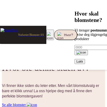
Hvor skal
blomstene?
Vi trenger
postnumm
å vise deg tilgjengeli
Hvor?
Nufseriet Blomster AS
produkter
404 / Siden finnes ikke
Oj da!
Lukk
Hvor ble denne siden av?
Vi finner ikke siden du leter etter. Men vårt blomstutvalg er
bare et klikk unna! La oss hjelpe deg med å finne den
perfekte blomstergaven!
Se alle blomster